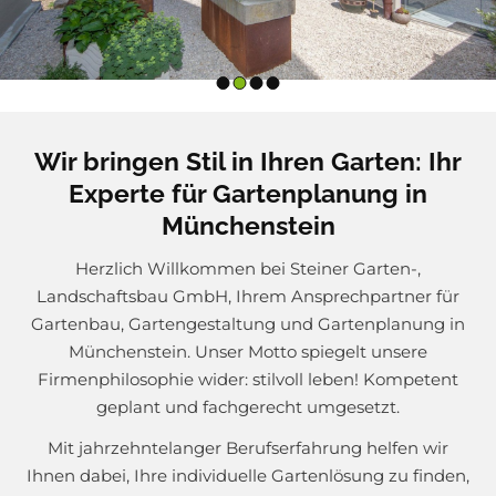
G
a
r
Wir bringen Stil in Ihren Garten: Ihr
t
Experte für Gartenplanung in
e
Münchenstein
n
Herzlich Willkommen bei Steiner Garten-,
Landschaftsbau GmbH, Ihrem Ansprechpartner für
–
Gartenbau, Gartengestaltung und Gartenplanung in
Münchenstein. Unser Motto spiegelt unsere
s
Firmenphilosophie wider: stilvoll leben! Kompetent
t
geplant und fachgerecht umgesetzt.
i
Mit jahrzehntelanger Berufserfahrung helfen wir
Ihnen dabei, Ihre individuelle Gartenlösung zu finden,