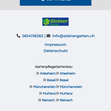
0614118282 |
info@steinergarten.ch


Impressum
Datenschutz
Gartenpflege
Gartenbau


Arlesheim
Arlesheim


Basel
Basel


Münchenstein
Münchenstein


Muttenz
Muttenz


Reinach
Reinach