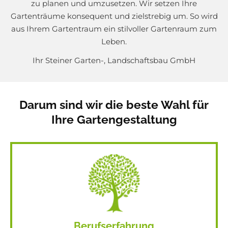
l
zu planen und umzusetzen. Wir setzen Ihre
Gartenträume konsequent und zielstrebig um. So wird
v
aus Ihrem Gartentraum ein stilvoller Gartenraum zum
o
Leben.
Ihr Steiner Garten-, Landschaftsbau GmbH
l
l
Darum sind wir die beste Wahl für
l
Ihre Gartengestaltung
e
b
e
n
Berufserfahrung
Jetzt